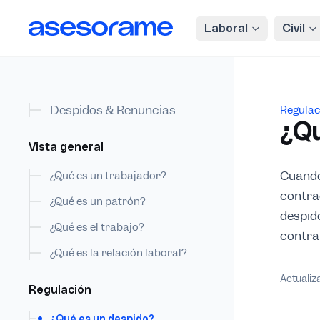
enido principal
Laboral
Civil
Despidos & Renuncias
¿Qué 
Regulac
¿Qu
Vista general
Cuando 
¿Qué es un trabajador?
contra
¿Qué es un patrón?
despido
¿Qué es el trabajo?
contrat
¿Qué es la relación laboral?
Actualiz
Regulación
¿Qué es un despido?