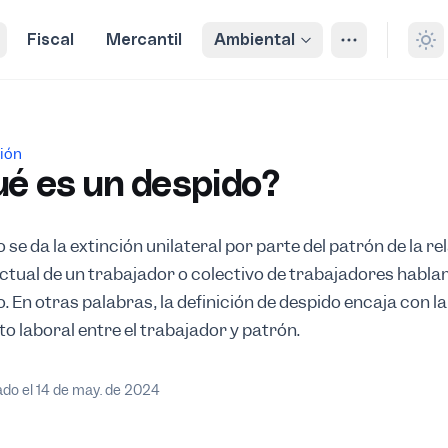
Fiscal
Mercantil
Ambiental
es un despido?
ión
é es un despido?
se da la extinción unilateral por parte del patrón de la re
ctual de un trabajador o colectivo de trabajadores habla
. En otras palabras, la definición de despido encaja con la
o laboral entre el trabajador y patrón.
ado el 14 de may. de 2024