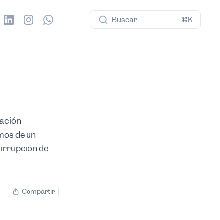
Buscar...
⌘K
lación
mos de un
 irrupción de
Compartir