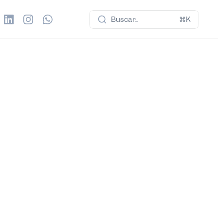
Buscar...
⌘K