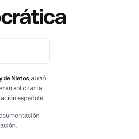
crática
, abrió
y de Nietos
an solicitar la
lación española.
a documentación
uación.