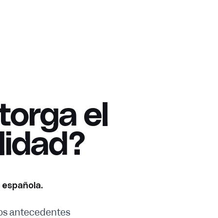
torga el
lidad?
d española.
los antecedentes