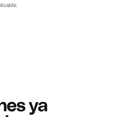
licable.
nes ya